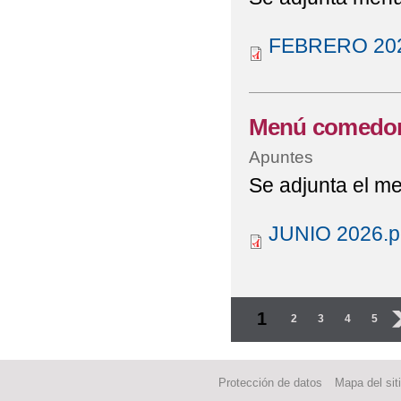
FEBRERO 2024
Menú comedor 
Apuntes
Se adjunta el m
JUNIO 2026.p
Páginas
1
2
3
4
5
Protección de datos
Mapa del sit