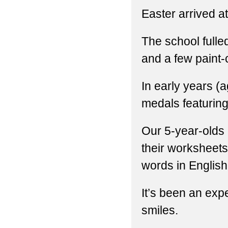
Easter arrived a
The school fulle
and a few paint-
In early years (ag
medals featuring
Our 5-year-olds 
their worksheets 
words in English
It’s been an expe
smiles.