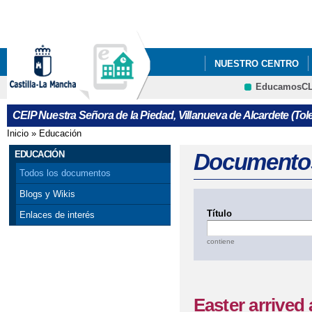
Pa
co
pri
NUESTRO CENTRO
EducamosC
CRFP
CEIP Nuestra Señora de la Piedad, Villanueva de Alcardete (Tol
Inicio
»
Educación
Se encuentra usted aquí
EDUCACIÓN
Documento
Todos los documentos
Blogs y Wikis
Título
Enlaces de interés
contiene
Easter arrived 