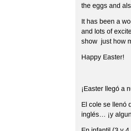
the eggs and als
It has been a wo
and lots of exci
show just how m
Happy Easter!
¡Easter llegó a n
El cole se llenó
inglés… ¡y algun
En infantil (3 y